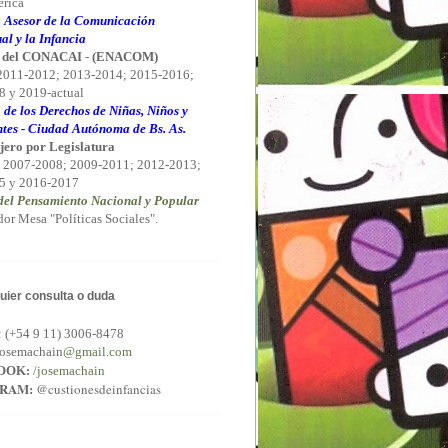
rica
 Asesor de la Comunicación
al y la Infancia
 del CONACAI
-
(ENACOM)
 2011-2012; 2013-2014; 2015-2016;
 y 2019-actual
 de los Derechos de Niñas, Niños y
tes - Ciudad Autónoma de Bs. As.
jero por Legislatura
 2007-2008; 2009-2011; 2012-2013;
5 y 2016-2017
el Pensamiento Nacional y Popular
or Mesa "Políticas Sociales".
uier consulta o duda
:
(+54 9 11) 3006-8478
osemachain
@gmail.com
OOK:
/josemachain
GRAM:
@custionesdeinfancias