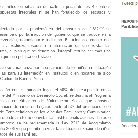
Tweets p
os niños en situación de calle, a pesar de los 4 conteos
spuestas integrales ni se han fortalecido los escasos y
REPOSITO
Punibilid
n afectada por la problemática del consumo del “PACO” se
esamparo por la inacción del gobierno, que se traduce en la
revención, tratamiento e inclusión. El único documento que
a y exclusiva respuesta la internación, sin que existan las
forma, el plan que se denomina “integral” resulta ser más una
n que una política de Estado.
ue se caracteriza por la separación de los niños en situación
lias para su internación en institutos o en hogares ha sido
 Ciudad de Buenos Aires.
icción con el mandato legal, el 50% del presupuesto de la
te del Ministerio de Desarrollo Social, se destina al Programa
ncia en Situación de Vulneración Social que consiste
ernación de niños en hogares. Solo el 5% del presupuesto de
de Fortalecimiento de los Vínculos Familiares y Comunitarios
 creado al efecto de evitar las institucionalizaciones. En este
 tampoco se ha reglamentada la Ley 2213 de Acogimiento
Acceder 
ño 2006 y que permitiría evitar la institucionalización de niños
ados de sus familias.