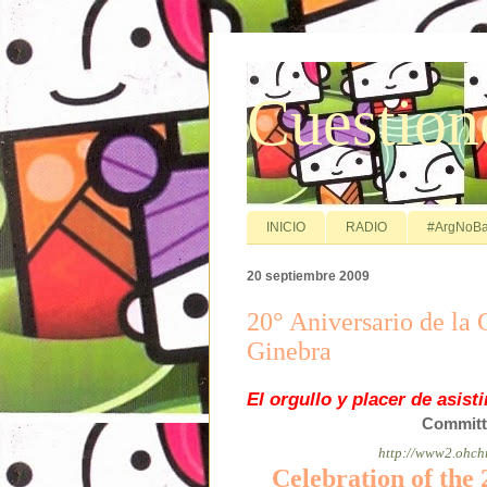
Cuestion
INICIO
RADIO
#ArgNoBa
20 septiembre 2009
20° Aniversario de la
Ginebra
El orgullo y placer de asisti
Committe
http://www2.ohch
Celebration of the