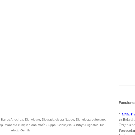
Funciones
*
OMEP L
exRelacio
 Barros Arrechea, Dip. Alegre, Diputada electa Nadeo, Dip. electa Lubertino,
Organizac
), Dip. mandato cumplido Ana María Suppa, Consejera CDNNyA Prigoshin, Dip.
Preescola
electo Gentile