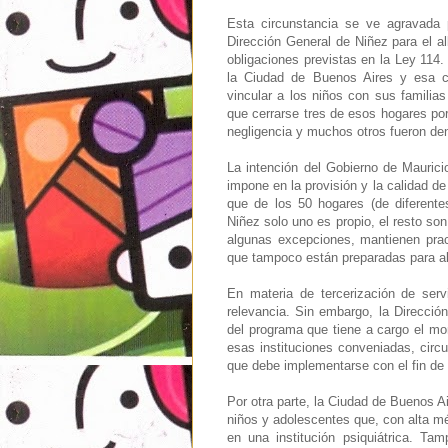
Esta circunstancia se ve agravada 
Dirección General de Niñez para el 
obligaciones previstas en la Ley 114.
la Ciudad de Buenos Aires y esa cir
vincular a los niños con sus familias
que cerrarse tres de esos hogares por
negligencia y muchos otros fueron den
La intención del Gobierno de Maurici
impone en la provisión y la calidad d
que de los 50 hogares (de diferente
Niñez solo uno es propio, el resto s
algunas excepciones, mantienen pract
que tampoco están preparadas para ab
En materia de tercerización de servi
relevancia. Sin embargo, la Direcci
del programa que tiene a cargo el mo
esas instituciones conveniadas, circ
que debe implementarse con el fin de g
Por otra parte, la Ciudad de Buenos A
niños y adolescentes que, con alta méd
en una institución psiquiátrica. Ta