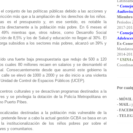
Latinoamé
*
Consejo
 el conjunto de las políticas públicas debido a las acciones y
Audiovisu
ricción más que a la ampliación de los derechos de los niños.
Miembro
ticas es el presupuesto y, en ese sentido, es notable la
Períodos
ecta directamente a la población más pobre. En 6 meses el
2017-2018
l 49% mientras que, otros rubros, como Desarrollo Social
*
Consejo
ción de 8,5% y los de Salud y educación no llegan al 30%. El
Adolescen
orga subsidios a los sectores más pobres, alcanzó un 39% y
Ex-Conse
Mandatos
2014-201
ido una fuerte baja presupuestaria que redujo de 500 a 120
*
USINA d
los cuales 80 millones recaen en salarios y se desmanteló el
Coordinad
al. Consecuentemente desde que asumió este gobierno la
 calle se elevó de 1000 a 2000 y se dio inicio a una violenta
la Unidad de Control de Espacios Públicos (UCEP).
Por cualq
entros culturales y se desactivan programas destinados a la
s y se privilegia la dotación de la Policía Metropolitana en
-
MÓVIL
mo Puerto Pibes.
-
MAIL
:
j
- FACEB
 focalizadas destinadas a la población más vulnerable de la
- TELE
 pretende llevar a cabo la actual gestión GCBA se basa en un
a la institucionalización de los niños pobres por sobre el
ares y comunitarios.