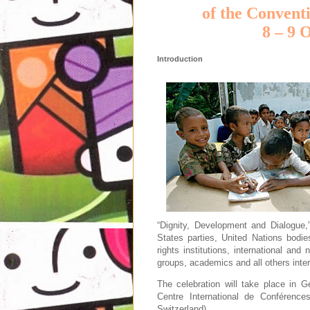
of the Conventi
8 – 9 
Introduction
“Dignity, Development and Dialogue,”
States parties, United Nations bodie
rights institutions, international and
groups, academics and all others inte
The celebration will take place in
Centre International de Conféren
Switzerland)