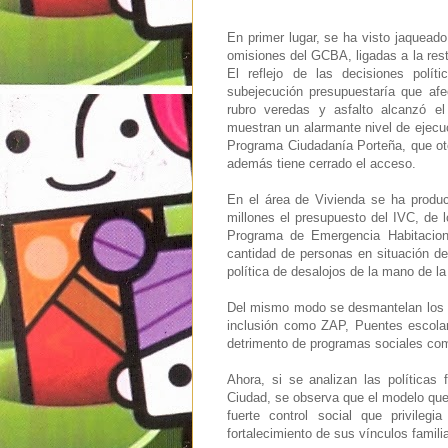
En primer lugar, se ha visto jaqueado
omisiones del GCBA, ligadas a la rest
El reflejo de las decisiones polí
subejecución presupuestaría que af
rubro veredas y asfalto alcanzó e
muestran un alarmante nivel de ejecu
Programa Ciudadanía Porteña, que ot
además tiene cerrado el acceso.
En el área de Vivienda se ha produc
millones el presupuesto del IVC, de 
Programa de Emergencia Habitacion
cantidad de personas en situación de
política de desalojos de la mano de 
Del mismo modo se desmantelan los c
inclusión como ZAP, Puentes escolare
detrimento de programas sociales co
Ahora, si se analizan las políticas
Ciudad, se observa que el modelo que
fuerte control social que privilegi
fortalecimiento de sus vínculos famili