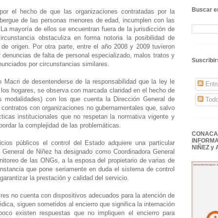
Buscar en
por el hecho de que las organizaciones contratadas por la
albergue de las personas menores de edad, incumplen con las
 La mayoría de ellos se encuentran fuera de la jurisdicción de
cunstancia obstaculiza en forma notoria la posibilidad de
 de origen. Por otra parte, entre el año 2008 y 2009 tuvieron
 denuncias de falta de personal especializado, malos tratos y
Suscribir
unciados por circunstancias similares.
o Macri de desentenderse de la responsabilidad que la ley le
Entr
e los hogares, se observa con marcada claridad en el hecho de
s modalidades) con los que cuenta la Dirección General de
Todo
on contratos con organizaciones no gubernamentales que, salvo
icas institucionales que no respetan la normativa vigente y
ordar la complejidad de las problemáticas.
CONACAI
INFORMA
cios públicos el control del Estado adquiere una particular
NIÑEZ y
ón General de Niñez ha designado como Coordinadora General
nitoreo de las ONGs, a la esposa del propietario de varias de
unstancia que pone seriamente en duda el sistema de control
arantizar la prestación y calidad del servicio.
ires no cuenta con dispositivos adecuados para la atención de
ica, siguen sometidos al encierro que significa la internación
mpoco existen respuestas que no impliquen el encierro para