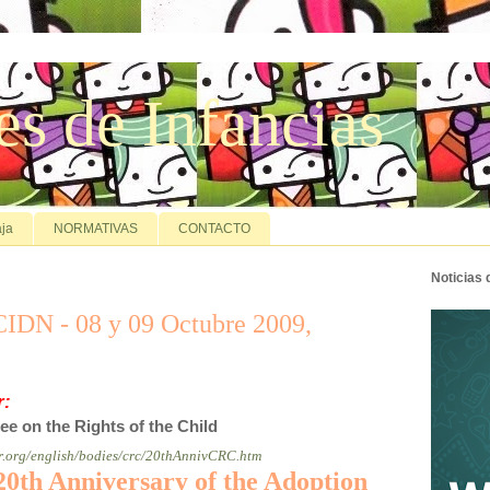
es de Infancias
ja
NORMATIVAS
CONTACTO
Noticias
 CIDN - 08 y 09 Octubre 2009,
r:
e on the Rights of the Child
r.org/english/bodies/crc/20thAnnivCRC.htm
 20th Anniversary of the Adoption