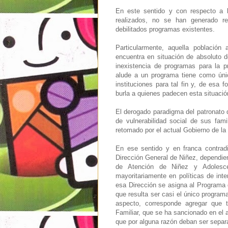
En este sentido y con respecto a l
realizados, no se han generado re
debilitados programas existentes.
Particularmente, aquella població
encuentra en situación de absoluto d
inexistencia de programas para la p
alude a un programa tiene como únic
instituciones para tal fin y, de esa 
burla a quienes padecen esta situació
El derogado paradigma del patronato q
de vulnerabilidad social de sus fami
retomado por el actual Gobierno de la
En ese sentido y en franca contrad
Dirección General de Niñez, dependien
de Atención de Niñez y Adolesce
mayoritariamente en políticas de int
esa Dirección se asigna al Programa 
que resulta ser casi el único programa
aspecto, corresponde agregar que
Familiar, que se ha sancionado en el a
que por alguna razón deban ser separ