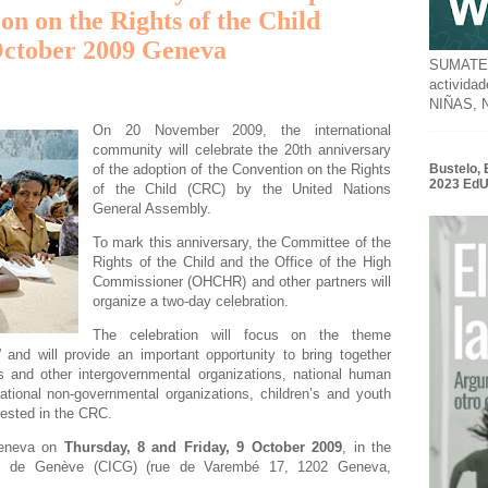
on on the Rights of the Child
October 2009 Geneva
SUMATE a
activida
NIÑAS,
On 20 November 2009, the international
community will celebrate the 20th anniversary
Bustelo, 
of the adoption of the Convention on the Rights
2023 Ed
of the Child (CRC) by the United Nations
General Assembly.
To mark this anniversary, the Committee of the
Rights of the Child and the Office of the High
Commissioner (OHCHR) and other partners will
organize a two-day celebration.
The celebration will focus on the theme
 and will provide an important opportunity to bring together
s and other intergovernmental organizations, national human
 national non-governmental organizations, children’s and youth
rested in the CRC.
 Geneva on
Thursday, 8 and Friday, 9 October 2009
, in the
ces de Genève (CICG) (rue de Varembé 17, 1202 Geneva,