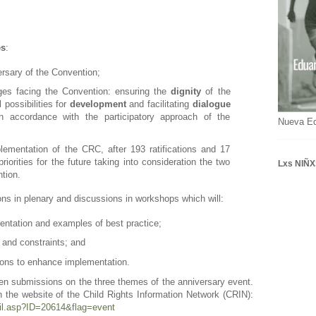
es
:
ersary of the Convention;
nges facing the Convention: ensuring the
dignity
of the
l possibilities for
development
and facilitating
dialogue
n accordance with the participatory approach of the
Nueva E
lementation of the CRC, after 193 ratifications and 17
priorities for the future taking into consideration the two
Lxs NIÑX
tion.
ons in plenary and discussions in workshops which will:
entation and examples of best practice;
e and constraints; and
ions to enhance implementation.
ten submissions on the three themes of the anniversary event.
n the website of the Child Rights Information Network (CRIN):
tail.asp?ID=20614&flag=event