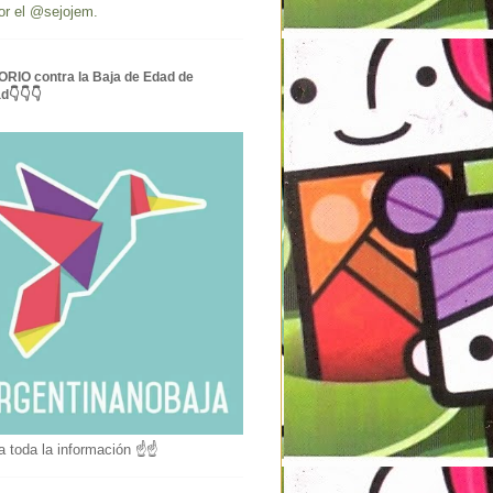
or el @sejojem.
RIO contra la Baja de Edad de
ad👇👇👇
a toda la información ☝☝