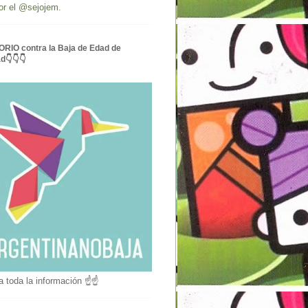
or el @sejojem.
RIO contra la Baja de Edad de
ad👇👇👇
a toda la información ☝☝