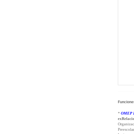
Funciones
*
OMEP L
exRelacio
Organizac
Preescola