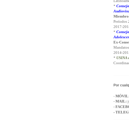
Latinoamé
*
Consejo
Audiovisu
Miembro
Períodos
2017-2018
*
Consejo
Adolescen
Ex-Conse
Mandatos
2014-201
*
USINA d
Coordinad
Por cualq
-
MÓVIL
-
MAIL
:
j
- FACEB
- TELE