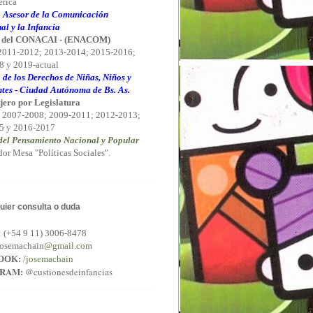
rica
 Asesor de la Comunicación
al y la Infancia
 del CONACAI
-
(ENACOM)
 2011-2012; 2013-2014; 2015-2016;
 y 2019-actual
 de los Derechos de Niñas, Niños y
tes - Ciudad Autónoma de Bs. As.
jero por Legislatura
 2007-2008; 2009-2011; 2012-2013;
5 y 2016-2017
el Pensamiento Nacional y Popular
or Mesa "Políticas Sociales".
uier consulta o duda
:
(+54 9 11) 3006-8478
osemachain
@gmail.com
OOK:
/josemachain
GRAM:
@custionesdeinfancias