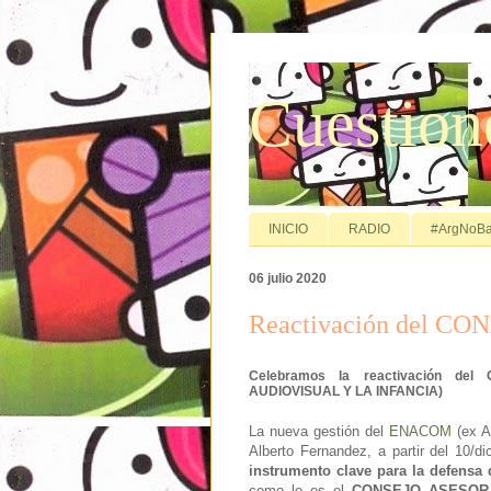
Cuestion
INICIO
RADIO
#ArgNoBa
06 julio 2020
Reactivación del CO
Celebramos la reactivación 
AUDIOVISUAL Y LA INFANCIA)
La nueva gestión del
ENACOM
(ex A
Alberto Fernandez, a partir del 10/di
instrumento clave para la defens
como lo es el
CONSEJO ASESOR 