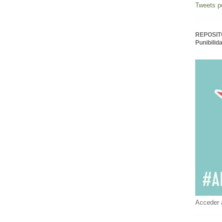
Tweets p
REPOSITO
Punibilid
Acceder 