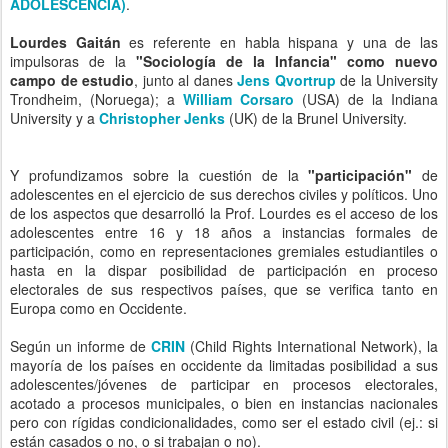
University y a
Christopher Jenks
(UK) de la Brunel University.
Y profundizamos sobre la cuestión de la
"participación"
de
adolescentes en el ejercicio de sus derechos civiles y políticos. Uno
de los aspectos que desarrolló la Prof. Lourdes es el acceso de los
adolescentes entre 16 y 18 años a instancias formales de
participación, como en representaciones gremiales estudiantiles o
hasta en la dispar posibilidad de participación en proceso
electorales de sus respectivos países, que se verifica tanto en
Europa como en Occidente.
Según un informe de
CRIN
(Child Rights International Network), la
mayoría de los países en occidente da limitadas posibilidad a sus
adolescentes/jóvenes de participar en procesos electorales,
acotado a procesos municipales, o bien en instancias nacionales
pero con rígidas condicionalidades, como ser el estado civil (ej.: si
están casados o no, o si trabajan o no).
DERECHO A VOTAR: LOS PAÍSES DONDE LOS MENORES DE 18
AÑOS PUEDEN VOTAR:
*
Mayores de 16 años
:
Alemania (solo en algunos estados y municipios)
Argentina (a nivel Nacional, Provincial y Municipal)