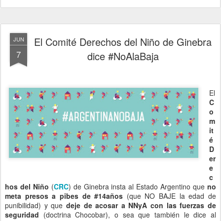
Gobierno Argentino:
#BastaDeFusilarPibes.
En enero del 2017, desde el colectivo
#ArgentinaNoBaja
,
comenzamos el importantísimo desafío de construir una red que
trascienda las fronteras partidarias, y encontrarnos organizaciones
sociales, políticas, sindicales, académicas, de derechos humanos y
de niñez bajo una bandera clara que diga a lo largo y a lo ancho
del país ¡Argentina No Baja la edad de punibilidad!
#NoALaBaja.
En este año y medio de construcción de la Red, vimos cómo el
gobierno utiliza la estrategia de desinformación feroz con el apoyo
de los grandes medios de (in)comunicación, verdaderas usinas de
estigmatización para nuestrxs pibxs como sujetos peligrosos. Sin
embargo, los niños, niñas y adolescentes son uno de los sectores
de la población más vulnerables del ajuste económico, tal como
muestran los indicadores socio-económicos que cotidianamente se
difunden.
Como parte de la #
RedArgentinaNoBaja
, sabemos que no ha
sido fácil construir el consenso entre actores tan diversos. Pero la
voluntad política de unidad ha sido el norte para construir una
campaña que nos pudiera abarcar a todos los espacios que