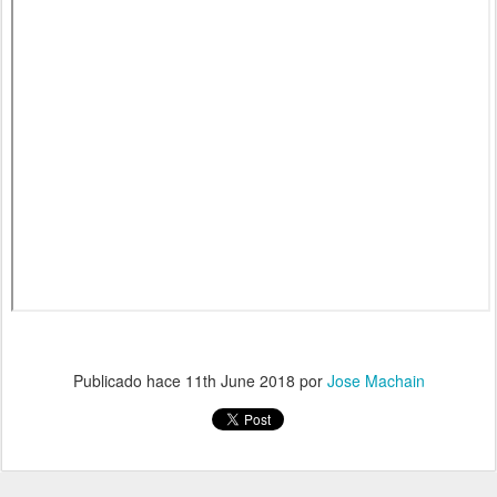
Publicado hace
11th June 2018
por
Jose Machain
Programa #6 - VICTOR GIORGI / Dtor.
JUN
11
Gral. IIN (OEA)