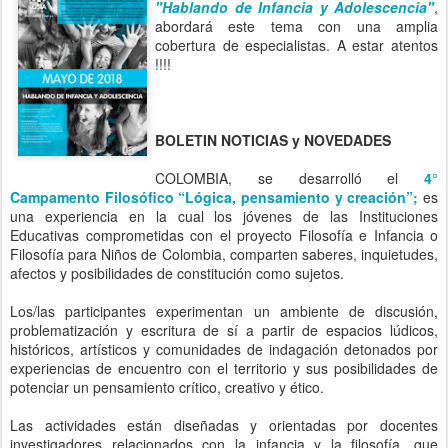
BOLETIN NOTICIAS y NOVEDADES
COLOMBIA, se desarrolló el
4°
Campamento Filosófico “Lógica, pensamiento y creación”;
es
una experiencia en la cual los jóvenes de las Instituciones
Educativas comprometidas con el proyecto Filosofía e Infancia o
Filosofía para Niños de Colombia, comparten saberes, inquietudes,
afectos y posibilidades de constitución como sujetos.
Los/las participantes experimentan un ambiente de discusión,
problematización y escritura de sí a partir de espacios lúdicos,
históricos, artísticos y comunidades de indagación detonados por
experiencias de encuentro con el territorio y sus posibilidades de
potenciar un pensamiento crítico, creativo y ético.
Las actividades están diseñadas y orientadas por docentes
investigadores relacionados con la infancia y la filosofía, que
buscan que el campamento sea una experiencia valiosa y
transformadora; además se contará con el apoyo de invitados,
profesionales en diferentes disciplinas,
Se desarrollo en la Institución Educativa Mariano Ospina Pérez
sede Providencia, Boyacá. La organización está liderada por los