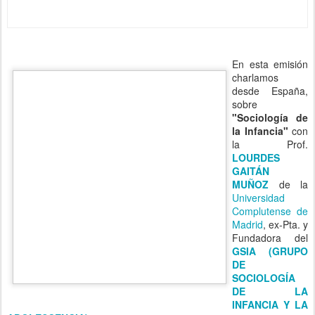
En esta emisión
charlamos
desde España,
sobre
"Sociología de
la Infancia"
con
la Prof.
LOURDES
GAITÁN
MUÑOZ
de la
Universidad
Complutense de
Madrid
, ex-Pta. y Fundadora del
GSIA (GRUPO DE SOCIOLOGÍA
DE LA INFANCIA Y LA ADOLESCENCIA)
.
Lourdes Gaitán
es referente en habla hispana y una de las
impulsoras de la
"Sociología de la Infancia" como nuevo
campo de estudio
, junto al danes
Jens Qvortrup
de la University
Trondheim, (Noruega); a
William Corsaro
(USA) de la Indiana