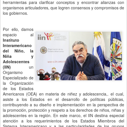
Americanos (OEA) en materia de niñez y adolescencia,. el cual,
asiste a los Estados en el desarrollo de políticas públicas,
contribuyendo a su diseño e implementación en la perspectiva de
la promoción, protección y respeto a los derechos de niños, niñas y
adolescentes en la región. En este marco, el IIN destina especial
atención a los requerimientos de los Estados Miembros del
Sistema Interamericano y a las particularidades de los grupos
regionales.
Un organismo que desde 1927, viene consolidándose como un
referente a nivel Regional en el desarrollo de acciones que se
articulan desde el reconocimiento de los derechos de la niñez y
juventud.
Hablamos sobre modelos de participación de NNyA; las violencias,
sistema penal juvenil, y el estado de la infancia en las Américas.
Giorgi
nos
compartió el
material sobre
"Las Líneas de
Ayuda para
Niñas, Niños y
Adolescentes