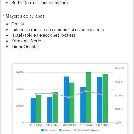
Israel (solo en elecciones locales)
Korea del Norte
Timor Oriental
"Voto Joven" en Argentina desde el año 2013
(PASO = elecciones "primarias")
En el caso de
Argentina
, en el año 2012, tras la iniciativa del
entonces Presidente de la
Legislatura de la Provincia de San Juan
,
Dip. Eduardo Bustelo Graffigna
impulsando la aprobación del