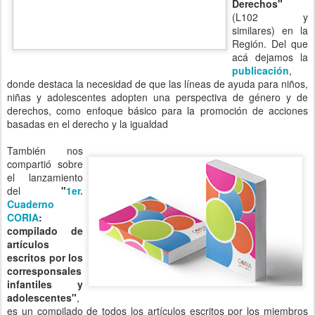
es un compilado de todos los artículos escritos por los miembros
de la red, entre 2017 y 2018, en el que los autores han ejercido su
derecho a la participación y opinión, demostrando su capacidad
para comunicar y hacer planteamientos sobre la realidad que vive
cada uno de sus países.
Fina
lme
nte
nos
amp
lió
sobr
e el
"Pr
ogr
ama
Inte
ramericano de Capacitación IIN-OEA
", que se pueden acceder
desde
AQUI
:
Planificación y gestión de Políticas Públicas Integrales
para la Primera Infancia desde la Perspectiva de Derechos