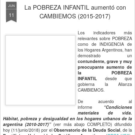
relevantes sobre POBREZA
como de INDIGENCIA de
los Hogares Argentinos, han
demostrado un
contundente, grave y muy
preocupante aumento de
la POBREZA
INFANTIL
desde que
gobierna la Alianza
CAMBIEMOS.
De acuerdo al
informe
“Condiciones
materiales de vida.
Hábitat, pobreza y
desigualdad en los
hogares urbanos de la
argentina (2010-2017)”
(ver más abajo COMPLETO) difundido
hoy (11/junio/2018) por el
Observatorio de la Deuda Social
, de la
Pontificia Universidad Católica Argentina
(
ODSA-UCA
);
mediciones que fueran ampliamente difundidas y valoradas por la
entonces "oposición" (hoy oficialismo), durante la getión de los
Gobiernos 2003-2015.