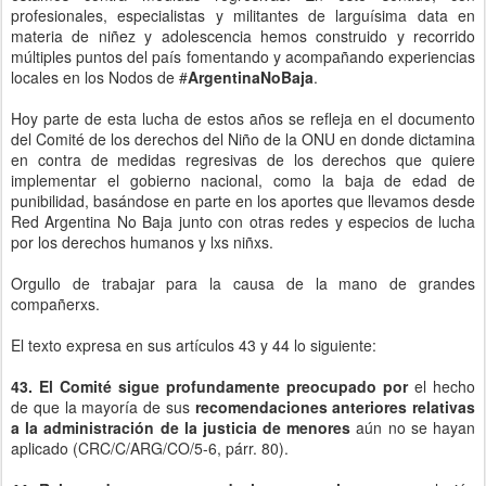
44. Reiterando sus recomendaciones anteriores
, y en relación
con su Observación general Nº 10 (2007) sobre los derechos del
niño en la justicia de menores, el Comité recomienda que el Estado
parte:
a)
APRUEBE UNA LEY GENERAL DE JUSTICIA DE MENORES
QUE SE AJUSTE A LA CONVENCIÓN Y A LAS NORMAS
INTERNACIONALES DE JUSTICIA DE MENORES, EN
PARTICULAR EN RELACIÓN CON LA GARANTÍA DE QUE LA
DETENCIÓN SE UTILICE COMO ÚLTIMO RECURSO Y DURANTE
EL PERÍODO MÁS BREVE POSIBLE, Y DE
QUE NO.....
AUMENTEN LAS PENAS
O
REDUZCAN LA EDAD DE
RESPONSABILIDAD PENAL
;
DESDE
ARGENTINA NO BAJA
APELAMOS A QUE ESTADO
ARGENTINO CUMPLA CON LAS RECOMENDACIONES DE LA
ONU EN TORNO A LAS POLÍTICAS PARA ADOLESCENTES.
Jose Machain
* Integrante de la Red #
ArgentinaNoBaja
* Miembro del
Observatorio de Infancia EDUARDO BUSTELO
*
ExConsejero por Legislatura en
CDNNyA
(CABA)