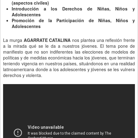
BOLETÍN NOTICIAS y NOVEDADES:
"DESidades" -
REVISTA ELECTRÓNICA DE DIVULGACIÓN
CIENTÍFICA DE LA INFANCIA Y LA JUVENTUD del Núcleo
Interdisciplinar de Pesquisa e Intercâmbio para a Infância e
Adolescência Contemporâneas – NIPIAC, de la
Universidade
Federal do Rio de Janeiro
.
http://www.desidades.ufrj.br/
Publicado hace
11th June 2018
por
Jose Machain