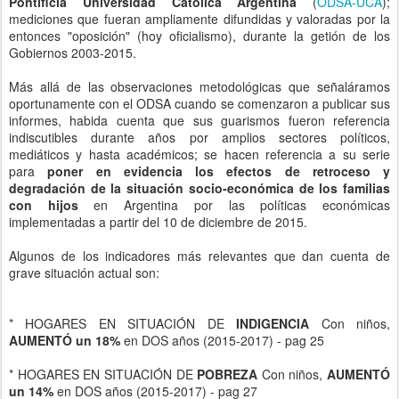
Más allá de las observaciones metodológicas que señaláramos
oportunamente con el ODSA cuando se comenzaron a publicar sus
informes, habida cuenta que sus guarismos fueron referencia
indiscutibles durante años por amplios sectores políticos,
mediáticos y hasta académicos; se hacen referencia a su serie
para
poner en evidencia los efectos de retroceso y
degradación de la situación socio-económica de los familias
con hijos
en Argentina por las políticas económicas
implementadas a partir del 10 de diciembre de 2015.
Algunos de los indicadores más relevantes que dan cuenta de
grave situación actual son:
* HOGARES EN SITUACIÓN DE
INDIGENCIA
Con niños,
AUMENTÓ un 18%
en DOS años (2015-2017) - pag 25
* HOGARES EN SITUACIÓN DE
POBREZA
Con niños,
AUMENTÓ
un 14%
en DOS años (2015-2017) - pag 27
* HOGARES EN SITUACIÓN
INSEGURIDAD ALIMENTARIA
SEVERA
Con niños,
AUMENTÓ más del 25%
en DOS años (2015-
2017) - pag 29