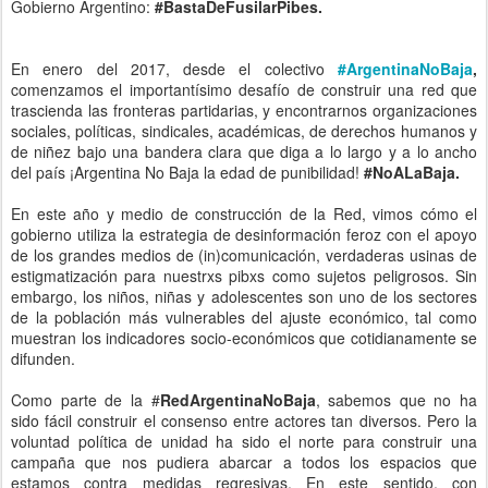
estamos contra medidas regresivas. En este sentido, con
profesionales, especialistas y militantes de larguísima data en
materia de niñez y adolescencia hemos construido y recorrido
múltiples puntos del país fomentando y acompañando experiencias
locales en los Nodos de #
ArgentinaNoBaja
.
Hoy parte de esta lucha de estos años se refleja en el documento
del Comité de los derechos del Niño de la ONU en donde dictamina
en contra de medidas regresivas de los derechos que quiere
implementar el gobierno nacional, como la baja de edad de
punibilidad, basándose en parte en los aportes que llevamos desde
Red Argentina No Baja junto con otras redes y especios de lucha
por los derechos humanos y lxs niñxs.
Orgullo de trabajar para la causa de la mano de grandes
compañerxs.
El texto expresa en sus artículos 43 y 44 lo siguiente:
43. El Comité sigue profundamente preocupado por
el hecho
de que la mayoría de sus
recomendaciones anteriores relativas
a la administración de la justicia de menores
aún no se hayan
aplicado (CRC/C/ARG/CO/5-6, párr. 80).