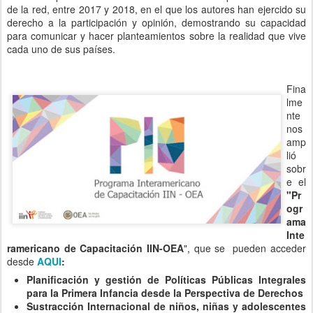
Sustracción Internacional de niños, niñas y adolescentes
(aspectos civiles)
Introducción a los Derechos de Niñas, Niños y
Adolescentes
Promoción de la Participación de Niñas, Niños y
Adolescentes
La murga
AGARRATE CATALINA
nos plantea una reflexión frente
a la mirada qué se le da a nuestros jóvenes. El tema pone de
manifiesto que no son indiferentes las elecciones de modelos de
políticas y de medidas económicas hacia los jóvenes, que terminan
teniendo vigencia en nuestros países, situándonos en una realidad
latinoamericana donde a los adolescentes y jóvenes se les vulnera
derechos y violenta.