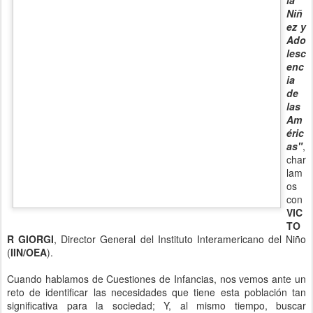
encia de las Américas"
, charlamos con
VICTOR GIORGI
, Director
General del Instituto Interamericano del Niño (
IIN/OEA
).
Cuando hablamos de Cuestiones de Infancias, nos vemos ante un
reto de identificar las necesidades que tiene esta población tan
significativa para la sociedad; Y, al mismo tiempo, buscar
herramientas para clarificar conceptos y encontrar alianzas con
organismos articuladores, que logren consensos y compromisos de
los gobiernos.
Por ello, damos
espacio al
Instituto
Interamericano
del Niño, la
Niña y
Adolescentes
(IIN)
un
Organismo
Especializado de
la Organización
de los Estados