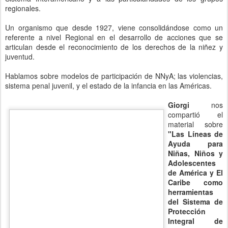
de América y El
Caribe como
herramientas
del Sistema de
Protección
Integral de Derechos"
(L102 y similares) en la Región. Del que
acá dejamos la
publicación
, donde destaca la necesidad de que
las líneas de ayuda para niños, niñas y adolescentes adopten una
perspectiva de género y de derechos, como enfoque básico para la
promoción de acciones basadas en el derecho y la igualdad
También nos
compartió sobre
el lanzamiento
del
"
1er.
Cuaderno
CORIA
:
compilado de
artículos
escritos por los
corresponsales
infantiles y
adolescentes"
,