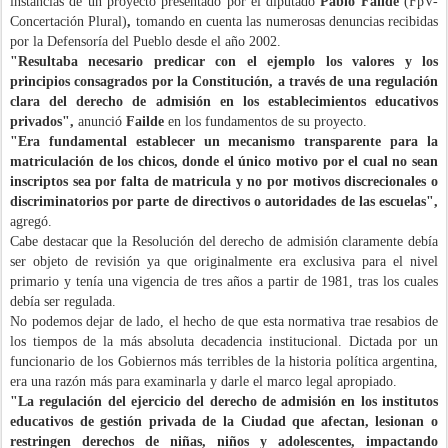
instancias de un proyecto presentado por el diputado
Pablo Failde
(FpV-
Concertación Plural)
,
tomando en cuenta las numerosas denuncias recibidas
por la Defensoría del Pueblo desde el año 2002.
"Resultaba necesario predicar con el ejemplo los valores y los
principios consagrados por la Constitución, a través de una regulación
clara del derecho de admisión en los
establecimientos educativos
privados",
anunció
Failde
en los fundamentos de su proyecto.
"Era fundamental establecer un mecanismo transparente para la
matriculación de los chicos, donde el único motivo por el cual no sean
inscriptos sea por falta de matricula y no por motivos discrecionales o
discriminatorios por parte de directivos o autoridades de las escuelas",
agregó.
Cabe destacar que
la Resolución del derecho de admisión claramente debía
ser objeto de revisión ya que originalmente era exclusiva para el nivel
primario y tenía una vigencia de tres años a partir de 1981, tras los cuales
debía ser regulada.
No podemos dejar de lado, el hecho de que esta normativa trae resabios de
los tiempos de la más absoluta decadencia institucional. Dictada por un
funcionario de los Gobiernos más terribles de la historia política argentina,
era una razón más para examinarla y darle el marco legal apropiado.
"
La regulación del ejercicio del derecho de admisión en los institutos
educativos de gestión privada de la Ciudad que afectan, lesionan o
restringen derechos de niñas, niños y adolescentes, impactando