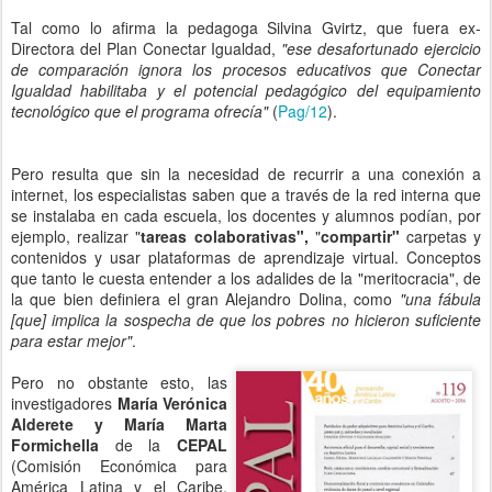
Tal como lo afirma la pedagoga
Silvina Gvirtz
, que fuera ex-
Directora del Plan Conectar Igualdad,
"ese desafortunado ejercicio
de comparación ignora los procesos educativos que Conectar
Igualdad habilitaba y el potencial pedagógico del equipamiento
tecnológico que el programa ofrecía"
(
Pag/12
).
Pero resulta que sin la necesidad de recurrir a una conexión a
internet, los especialistas saben que a través de la red interna que
se instalaba en cada escuela, los docentes y alumnos podían, por
ejemplo, realizar "
tareas colaborativas",
"
compartir"
carpetas y
contenidos y usar plataformas de aprendizaje virtual. Conceptos
que tanto le cuesta entender a los adalides de la "meritocracia", de
la que bien definiera el gran Alejandro Dolina, como
"una fábula
[que] implica la sospecha de que los pobres no hicieron suficiente
para estar mejor"
.
Pero no obstante esto, las
investigadores
María Verónica
Alderete y María Marta
Formichella
de la
CEPAL
(Comisión Económica para
América Latina y el Caribe,