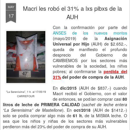
Macri les robó el 31% a lxs pibxs de la
MAY
17
AUH
Con la confirmación por parte del
ANSES de los nuevos montos
(mayo/2019) de la
Asignación
Universal por Hijo
(AUH) de $2.652.-,
queda de manifiesto el profundo
desprecio del Gobierno de
CAMBIEMOS por los sectores más
vulnerables de la sociedad, lxs niñxs
pobres; al confirmarse la
perdida del
31%
del poder de compra de la AUH
.
En
dic/2015
(AUH de $837.-) cuando
"La Serenísima", 1 lt. al 17/05/19
Macri recibió el Gobierno, con el valor
CARREFOUR
de entonces, se podían comprar casi
80
litros de leche de PRIMERA CALIDAD
(
sachet de leche entera
“La Serenisima” de Mastellone
). En
oct/2018
(AUH de $1412.-)
solo se podía comprar algo más de
61 lt.
de la MISMA leche. O
sea que los niños y niñas de los sectores más vulnerables
perdieron más del 23% del poder de compra de su AUH.