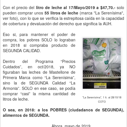
Con el precio del
litro de leche al 17/Mayo/2019 a $47,70.-
solo
pueden comprar unos
55 litros de leche
(marca "La Serenísima",
ver foto),
con lo que se verifica la estrepitosa caída en la capacidad
de cobertura y devaluación del derecho que significa la AUH.
Eso si, para mantener el poder de
compra, los pobres SOLO lo lograban
en 2018 si compraba producto de
SEGUNDA CALIDAD.
Dentro del Programa “Precios
Cuidados”, en oct/2018, ya NO
figuraban las leches de Mastellone de
Primera Marca como “La Serenísima”,
sino la de SEGUNDA Calidad “La
Armonia”. SOLO en ese caso, se podía
comprar “casi” la misma cantidad de
"La Serenísima", 1 lt. al 28/10/18
litros de leche.
COTO
O sea, en 2018: a los POBRES (ciudadanos de SEGUNDA),
alimentos de SEGUNDA.
Ahora, mayo de 2019