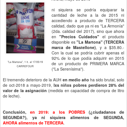
ni siquiera se podría equiparar la
cantidad de leche a la de 2015 ni
accediendo a producto de TERCERA
calidad, dado que ya ni es "La Armonía"
(2da. calidad del 2017), sino que ahora
en
"Precios Cuidados"
el producto
disponible es
"La Martona" (TERCERA
marca de Mastellone)
, y a $35.80.-
Con la cual se podría cubrir apenas el
92% de lo que podía adquirir en 2015
"La Martona", 1 lt. al 17/05/19
de un producto de PRIMERA MARCA
CARREFOUR
("La Serenísima").
El tremendo deterioro de la AUH
en medio año
ha sido brutal, solo
de oct-2018 a mayo-2019,
lxs niñxs pobres perdieron 28% del
valor de la asignación
(medida en capacidad de compra de litro
de leche).
Conclusión,
en 2019: a los POBRES
(¿ciudadanos de
SEGUNDA?), ya ni siquiera alimentos de SEGUNDA,
AHORA alimentos de TERCERA
.