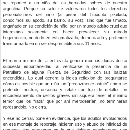
se reporteó a un niño de las barriadas pobres de nuestra 
argentina. Porque no solo se vulneraron todos los derechos 
personalísimos del niño (a pesar del hipócrita pixelado, 
conocimos su apodo, su barrio, su voz), sino que fue timado, 
engañado en su condición de niño, por un mundo adulto cruel que 
interesado solamente en hacer prevalecer su mirada 
hegemónica, no dudó en estigmatizarlo, demonizarlo y pretender 
transformarlo en un ser despreciable a sus 11 años.
El marco mismo de la entrevista genera muchas dudas de su 
supuesta espontaneidad, al verificarse la presencia de un 
Patrullero de alguna Fuerza de Seguridad con sus balizas 
encendidas. Lo cual genera la lógica reflexión de preguntarse 
cómo es posible que un niño tan “precozmente astuto” como se 
pretende mostrar, describa y relate con lujo de detalles un 
encadenamiento de delitos graves sin siquiera tener el mínimo 
temor que los “ratis” que por ahí merodearían, no terminaran 
apresándolo. No cierra.
Y ese no cerrar, pone en evidencia, que los adultos involucrados 
en ese montaje de reportaje, hicieron uso y abuso de infinidad de 
recursos que coronaron en lo que debiera considerarse una 