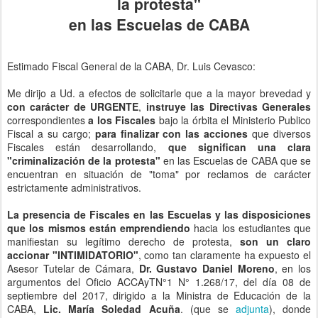
la protesta"
en las Escuelas de CABA
Estimado Fiscal General de la CABA, Dr. Luis Cevasco:
Me dirijo a Ud. a efectos de solicitarle que a la mayor brevedad y
con carácter de URGENTE
,
instruye las Directivas Generales
correspondientes
a los Fiscales
bajo la órbita el Ministerio Publico
Fiscal a su cargo;
para finalizar con las acciones
que diversos
Fiscales están desarrollando,
que significan una clara
"criminalización de la protesta"
en las Escuelas de CABA que se
encuentran en situación de "toma" por reclamos de carácter
estrictamente administrativos.
La presencia de Fiscales en las Escuelas y las disposiciones
que los mismos están emprendiendo
hacia los estudiantes que
manifiestan su legítimo derecho de protesta,
son un claro
accionar "INTIMIDATORIO"
, como tan claramente ha expuesto el
Asesor Tutelar de Cámara,
Dr. Gustavo Daniel Moreno
, en los
argumentos del Oficio ACCAyTN°1 N° 1.268/17, del día 08 de
septiembre del 2017, dirigido a la Ministra de Educación de la
CABA,
Lic. María Soledad Acuña
. (que se
adjunta
), donde