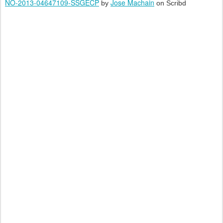
NO-2013-04647109-SSGECP
Jose Machain
by
on Scribd