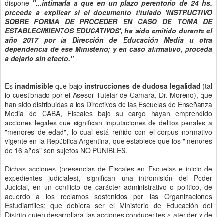
dispone
"...intimarla a que en un plazo perentorio de 24 hs.
proceda a explicar si el documento titulado 'INSTRUCTIVO
SOBRE FORMA DE PROCEDER EN CASO DE TOMA DE
ESTABLECIMIENTOS EDUCATIVOS', ha sido emitido durante el
año 2017 por la Dirección de Educación Media u otra
dependencia de ese Ministerio; y en caso afirmativo, proceda
a dejarlo sin efecto."
Es
inadmisible
que bajo
instrucciones de dudosa legalidad
(tal
lo cuestionado por el Asesor Tutelar de Cámara, Dr. Moreno), que
han sido distribuidas a los Directivos de las Escuelas de Enseñanza
Media de CABA, Fiscales bajo su cargo hayan emprendido
acciones legales que significan imputaciones de delitos penales a
"menores de edad", lo cual está reñido con el corpus normativo
vigente en la República Argentina, que establece que los "menores
de 16 años" son sujetos NO PUNIBLES.
Dichas acciones (presencias de Fiscales en Escuelas e inicio de
expedientes judiciales), significan una intromisión del Poder
Judicial, en un conflicto de carácter administrativo o político, de
acuerdo a los reclamos sostenidos por las Organizaciones
Estudiantiles; que debiera ser el Ministerio de Educación del
Distrito quien desarrollara las acciones conducentes a atender y de