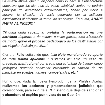
La
Jueza
afirma que:
"...disponer como lo hace la Subsecretaria
educativa que los alumnos de estos establecimientos no podrán
participar de actividades extra-escolares, tiende por cierto a
agravar la situación de crisis generada por la actitudes
estudiantiles al efectuar la 'toma' de su colegio. En suma,
AÑADE
NAFTA AL INCEDIO
"
"Ninguna duda cabe....
al prohibir la participación en una
actividad
deportiva o de estudio e investigación,
está afectando
de modo grave el proceso pedagógico
de los destinatarios por
tan singular decisión punitiva."
Cierra el
Fallo
señalando que:
"...
la Nota mencionada se aparta
de toda norma aplicable
..." "Estamos así ante
un caso de
gravedad institucional
por el cual una autoridad de inferior rango
jerárquico pretende sancionar inventando la sanción de 'no
participar en eventos, torneos, competencias, etc."
Por lo que, dada la nueva Resolución de la Ministra Acuña,
realizamos las acciones y presentaciones judiciales
que
corresponden, para
exigirle al Ministerio que deje de sancionar
y abandone el espíritu punitivista de su Gestión
.