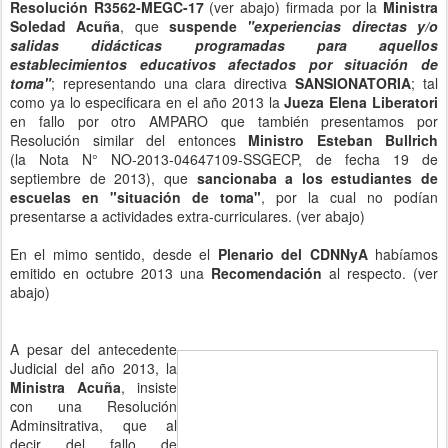
Resolución R3562-MEGC-17
(ver abajo) firmada por la
Ministra
Soledad Acuña
, que
suspende
"experiencias directas y/o
salidas didácticas programadas para aquellos
establecimientos educativos afectados por situación de
toma"
; representando una clara directiva
SANSIONATORIA
; tal
como ya lo especificara en el año 2013 la
Jueza Elena Liberatori
en fallo por otro AMPARO que también presentamos por
Resolución similar del entonces
Ministro Esteban Bullrich
(la Nota N° NO-2013-04647109-SSGECP, de fecha 19 de
septiembre de 2013), que
sancionaba a los estudiantes de
escuelas en "situación de toma"
, por la cual no podían
presentarse a actividades extra-curriculares. (ver abajo)
En el mimo sentido, desde el
Plenario del CDNNyA
habíamos
emitido en octubre 2013 una
Recomendación
al respecto. (ver
abajo)
A pesar del antecedente
Judicial del año 2013, la
Ministra Acuña
, insiste
con una Resolución
Adminsitrativa, que al
decir del fallo de