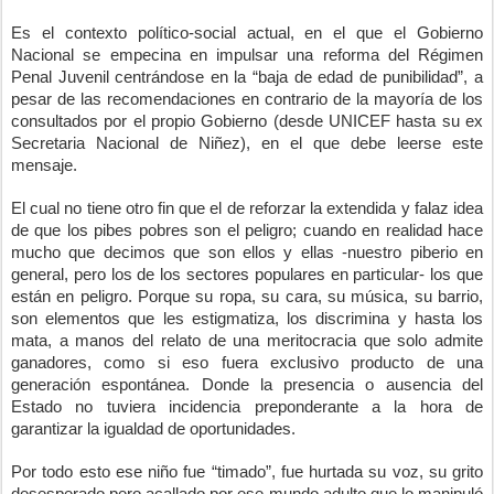
Es el contexto político-social actual, en el que el Gobierno 
Nacional se empecina en impulsar una reforma del Régimen 
Penal Juvenil centrándose en la “baja de edad de punibilidad”, a 
pesar de las recomendaciones en contrario de la mayoría de los 
consultados por el propio Gobierno (desde UNICEF hasta su ex 
Secretaria Nacional de Niñez), en el que debe leerse este 
mensaje.
El cual no tiene otro fin que el de reforzar la extendida y falaz idea 
de que los pibes pobres son el peligro; cuando en realidad hace 
mucho que decimos que son ellos y ellas -nuestro piberio en 
general, pero los de los sectores populares en particular- los que 
están en peligro. Porque su ropa, su cara, su música, su barrio, 
son elementos que les estigmatiza, los discrimina y hasta los 
mata, a manos del relato de una meritocracia que solo admite 
ganadores, como si eso fuera exclusivo producto de una 
generación espontánea. Donde la presencia o ausencia del 
Estado no tuviera incidencia preponderante a la hora de 
garantizar la igualdad de oportunidades.
Por todo esto ese niño fue “timado”, fue hurtada su voz, su grito 
desesperado pero acallado por ese mundo adulto que lo manipuló 