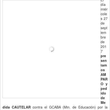
día
miér
cole
s 27
de
sept
iem
bre
de
201
7
pre
sen
tam
os
AM
PAR
O y
ped
ido
de
Me
dida CAUTELAR
contra el GCABA (Min. de Educación) por la