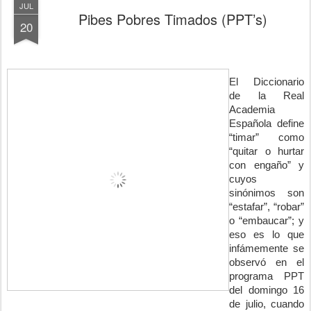
JUL
Pibes Pobres Timados (PPT’s)
20
El Diccionario 
de la Real 
Academia 
Española define 
“timar” como 
“quitar o hurtar 
con engaño” y 
cuyos 
sinónimos son 
“estafar”, “robar” 
o “embaucar”; y 
eso es lo que 
infámemente se 
observó en el 
programa PPT 
del domingo 16 
de julio, cuando 