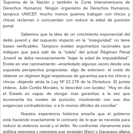
Suprema de la Nación y también la Corte Interamericana de
Derechos Humanos.
Ningún organismo de Derechos Humanos,
tampoco UNICEF, mucho menos quienes trabajan con chicos y
chicas reclaman o concuerdan con reducir la edad de punición
penal.
Sabemos que la idea de un crecimiento exponencial del
delito juvenil y del supuesto impacto en la “inseguridad” no tiene
bases verificables. Tampoco existen argumentos racionales que
indiquen que para salir de la “tutela” del actual Régimen Penal
Juvenil se deba necesariamente “bajar la edad de imputabilidad”.
Existe en ese razonamiento –enarbolado algunas veces desde una
supuesta perspectiva progresista- algo de extorsivo: el costo de
obtener un régimen legal respetuoso de garantías para los chicos y
chicas -dejando atrás la Ley Nº 22.278 de la Dictadura. El jurista
chileno, Julio Cortés Morales, lo describió con lucidez: “Hoy en día
el Estado es capaz de otorgar más garantías a la vez que
incrementa los niveles de punición, resolviendo con eso dos
exigencias contradictorias, o a lo menos difíciles de conciliar”.
Nuestra experiencia histórica enseña que el gobierno
está haciendo exactamente lo contrario de lo que se necesita para
reducir la violencia social y el delito. No confrontar claramente esta
política regresiva y represiva que postulan Macri y Garavano allana