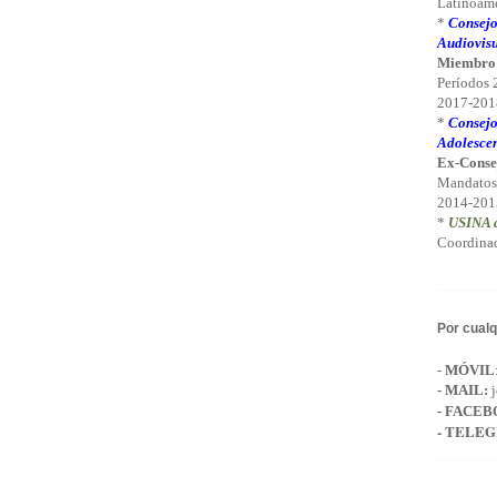
Latinoamé
*
Consejo
Audiovisu
Miembro
Períodos
2017-2018
*
Consejo
Adolescen
Ex-Conse
Mandatos
2014-201
*
USINA d
Coordinad
Por cualq
-
MÓVIL
-
MAIL
:
j
- FACEB
- TELE