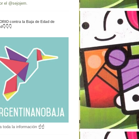
or el @sejojem.
RIO contra la Baja de Edad de
ad👇👇👇
a toda la información ☝☝