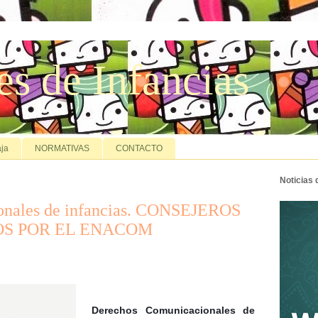
es de Infancias
ja
NORMATIVAS
CONTACTO
Noticias
onales de infancias. CONSEJEROS
OS POR EL ENACOM
Derechos Comunicacionales de 