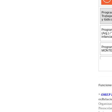
Funciones
*
OMEP L
exRelacio
Organizac
Preescola