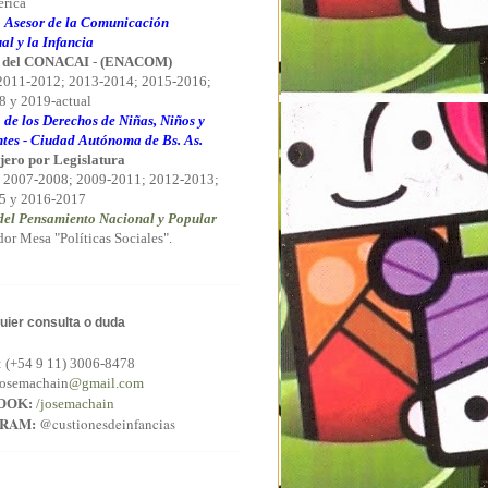
rica
 Asesor de la Comunicación
al y la Infancia
 del CONACAI
-
(ENACOM)
 2011-2012; 2013-2014; 2015-2016;
 y 2019-actual
 de los Derechos de Niñas, Niños y
tes - Ciudad Autónoma de Bs. As.
jero por Legislatura
 2007-2008; 2009-2011; 2012-2013;
5 y 2016-2017
el Pensamiento Nacional y Popular
or Mesa "Políticas Sociales".
uier consulta o duda
:
(+54 9 11) 3006-8478
osemachain
@gmail.com
OOK:
/josemachain
GRAM:
@custionesdeinfancias