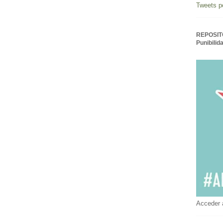
Tweets p
REPOSITO
Punibilid
Acceder 