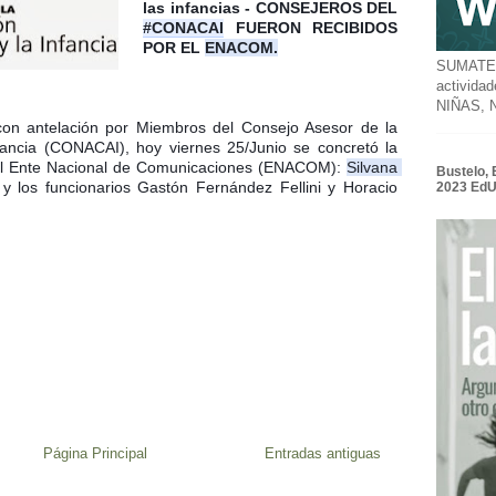
las infancias - CONSEJEROS DEL 
#CONACAI
 FUERON RECIBIDOS 
POR EL 
ENACOM.
SUMATE a
activida
NIÑAS,
a con antelación por Miembros del Consejo Asesor de la 
fancia (CONACAI), hoy viernes 25/Junio se concretó la 
del Ente Nacional de Comunicaciones (ENACOM): 
Silvana 
Bustelo, 
) y los funcionarios Gastón Fernández Fellini y Horacio 
2023 Ed
Página Principal
Entradas antiguas