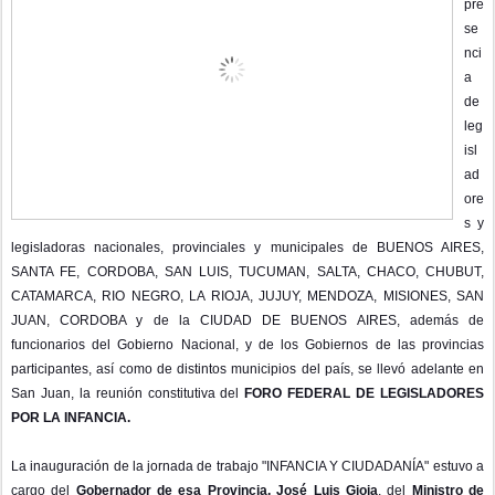
pre
se
nci
a
de
leg
isl
ad
ore
s y
legisladoras nacionales, provinciales y municipales de BUENOS AIRES,
SANTA FE, CORDOBA, SAN LUIS, TUCUMAN, SALTA, CHACO, CHUBUT,
CATAMARCA, RIO NEGRO, LA RIOJA, JUJUY, MENDOZA, MISIONES, SAN
JUAN, CORDOBA y de la CIUDAD DE BUENOS AIRES, además de
funcionarios del Gobierno Nacional, y de los Gobiernos de las provincias
participantes, así como de distintos municipios del país, se llevó adelante en
San Juan, la reunión constitutiva del
FORO FEDERAL DE LEGISLADORES
POR LA INFANCIA.
La inauguración de la jornada de trabajo "INFANCIA Y CIUDADANÍA" estuvo a
cargo del
Gobernador de esa Provincia, José Luis Gioja
, del
Ministro de