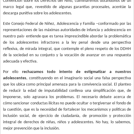
Convención sobre los Derechos del Niño, culminaremos dotándonos de un
marco legal que, revestido de algunas garantías procesales, acentúe la
descarga punitiva sobre los adolescentes.
Este Consejo Federal de Niñez, Adolescencia y Familia –conformado por las
representaciones de las máximas autoridades de infancia y adolescencia en
nuestro país- entiende que es tarea imprescindible abordar la problemática
de los adolescentes infractores a la ley penal desde una perspectiva
reflexiva, de mirada integral, que contemple el pleno respeto de los DDHH
de la sociedad en su conjunto y la vocación de avanzar en una respuesta
adecuada y efectiva.
Por ello
rechazamos todo intento de estigmatizar a nuestros
adolescentes
, constituyendo en el imaginario social una falsa perspectiva
que los ubica como principal amenaza para la convivencia social. El planteo
de reducir la edad de imputabilidad conlleva una simplificación que, de
imponerse, solo agravara los problemas. El necesario debate acerca de
cómo sancionar conductas ilícitas no puede ocultar o tergiversar el fondo de
la cuestión, que es la necesidad de fortalecer los mecanismos y políticas de
inclusión social, de ejercicio de ciudadanía, de promoción y protección
integral de derechos de niñas, niños y adolescentes. No hay, lo sabemos,
mejor prevención que la inclusión.