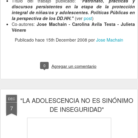
Título del trabajo publicado:
"Patronato, prácticas y
discursos persistentes en la etapa de la protección
integral de niñas/os y adolescentes. Políticas Públicas en
la perspectiva de los DD.HH."
(ver
post
)
Co-autores:
Jose Machain - Carolina Avila Testa - Julieta
Vénere
Publicado hace
15th December 2008
por
Jose Machain
0
Agregar un comentario
"LA ADOLESCENCIA NO ES SINÓNIMO
DEC
7
DE INSEGURIDAD"