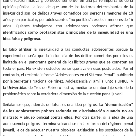
comunicación masiva y, consecuentemente, en una parte importante de la
opinión pública, la idea de que uno de los factores determinantes de la
inseguridad son los delitos graves cometidos por personas menores de 18
años y, en particular, por adolescentes “no punibles”; es decir menores de 16
años. Quienes trabajamos con adolescentes podemos afirmar que
identificarlos como protagonistas principales de la inseguridad es una
idea falsa y peligrosa
.
Es falso atribuir la inseguridad a las conductas adolescentes porque la
experiencia enseña que la incidencia de los delitos cometidos por ellos es
limitada en el panorama general de los ilícitos graves que se cometen en
todo el país. No existen estudios serios que avalen esos postulados. Por el
contrario, el reciente informe “Adolescentes en el Sistema Penal”, publicado
por la Secretaria Nacional de Niñez, Adolescencia y Familia junto a UNICEF y
la Universidad de Tres de Febrero ilustra, mediante un abordaje serio de la
problemático sobre la verdadera dimensión de la cuestión penal juvenil.
Señalamos que, además de falsa, es una idea peligros.
La “demonización”
de los adolescentes pobres redunda en discriminación cuando no en
maltrato y abuso policial contra ellos
. Por otra parte, si la idea de una
adolescencia peligrosa termina volcándose en la reforma del régimen penal
juvenil, lejos de adecuar nuestra obsoleta legislación a los postulados de la