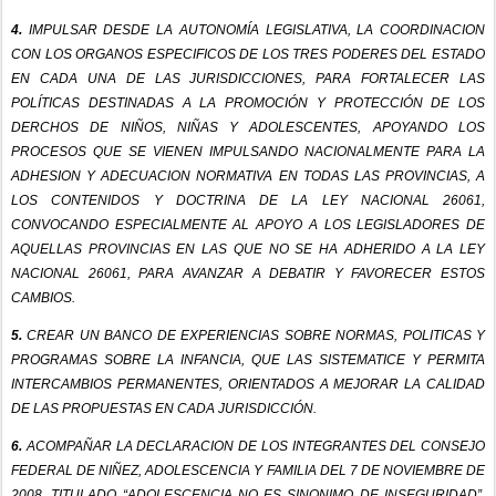
4.
IMPULSAR DESDE LA AUTONOMÍA LEGISLATIVA, LA COORDINACION
CON LOS ORGANOS ESPECIFICOS DE LOS TRES PODERES DEL ESTADO
EN CADA UNA DE LAS JURISDICCIONES, PARA FORTALECER LAS
POLÍTICAS DESTINADAS A LA PROMOCIÓN Y PROTECCIÓN DE LOS
DERCHOS DE NIÑOS, NIÑAS Y ADOLESCENTES, APOYANDO LOS
PROCESOS QUE SE VIENEN IMPULSANDO NACIONALMENTE PARA LA
ADHESION Y ADECUACION NORMATIVA EN TODAS LAS PROVINCIAS, A
LOS CONTENIDOS Y DOCTRINA DE LA LEY NACIONAL 26061,
CONVOCANDO ESPECIALMENTE AL APOYO A LOS LEGISLADORES DE
AQUELLAS PROVINCIAS EN LAS QUE NO SE HA ADHERIDO A LA LEY
NACIONAL 26061, PARA AVANZAR A DEBATIR Y FAVORECER ESTOS
CAMBIOS.
5.
CREAR UN BANCO DE EXPERIENCIAS SOBRE NORMAS, POLITICAS Y
PROGRAMAS SOBRE LA INFANCIA, QUE LAS SISTEMATICE Y PERMITA
INTERCAMBIOS PERMANENTES, ORIENTADOS A MEJORAR LA CALIDAD
DE LAS PROPUESTAS EN CADA JURISDICCIÓN.
6.
ACOMPAÑAR LA DECLARACION DE LOS INTEGRANTES DEL CONSEJO
FEDERAL DE NIÑEZ, ADOLESCENCIA Y FAMILIA DEL 7 DE NOVIEMBRE DE
2008, TITULADO “ADOLESCENCIA NO ES SINONIMO DE INSEGURIDAD”,