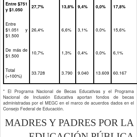
Entre $751
27,7%
13,8%
9,4%
0,0%
17,8%
y $1.050
Entre
$1.051 y
26,4%
6,6%
3,1%
0,0%
15,6%
$1.500
De más de
10,7%
1,3%
0,4%
0,0%
6,1%
$1.500
Total
33.728
3.790
9.040
13.609
60.167
(=100%)
* El Programa Nacional de Becas Educativas y el Programa
Nacional de Inclusión Educativa aportan fondos de becas
administradas por el MEGC en el marco de acuerdos dados en el
Consejo Federal de Educación.
MADRES Y PADRES POR LA
EDUCACIÓN PÚBLICA