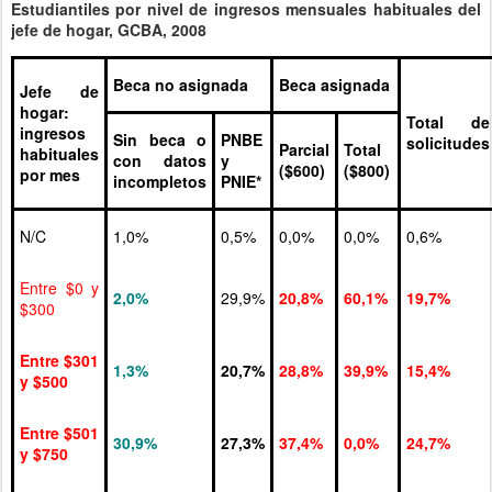
Estudiantiles por nivel de ingresos mensuales habituales del
jefe de hogar, GCBA, 2008
Beca no asignada
Beca asignada
Jefe de
hogar:
Total de
ingresos
Sin beca o
PNBE
solicitudes
Parcial
Total
habituales
con datos
y
($600)
($800)
por mes
incompletos
PNIE*
N/C
1,0%
0,5%
0,0%
0,0%
0,6%
Entre $0 y
2,0%
29,9%
20,8%
60,1%
19,7%
$300
Entre $301
1,3%
20,7%
28,8%
39,9%
15,4%
y $500
Entre $501
30,9%
27,3%
37,4%
0,0%
24,7%
y $750