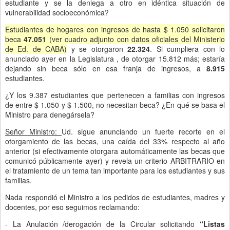
estudiante y se la deniega a otro en idéntica situación de
vulnerabilidad socioeconómica?
Estudiantes de hogares con ingresos de hasta $ 1.050 solicitaron
beca
47.051
(ver cuadro adjunto con datos oficiales del Ministerio
de Ed. de CABA)
y se otorgaron
22.324
. Si cumpliera con lo
anunciado ayer en la Legislatura , de otorgar 15.812 más; estaría
dejando sin beca sólo en esa franja de ingresos, a
8.915
estudiantes.
¿Y los 9.387 estudiantes que pertenecen a familias con ingresos
de entre $ 1.050 y $ 1.500, no necesitan beca? ¿En qué se basa el
Ministro para denegársela?
Señor Ministro:
Ud. sigue anunciando un fuerte recorte en el
otorgamiento de las becas, una caída del
33%
respecto al año
anterior (si efectivamente otorgara automáticamente las becas que
comunicó públicamente ayer) y revela un criterio ARBITRARIO en
el tratamiento de un tema tan importante para los estudiantes y sus
familias.
Nada respondió el Ministro a los pedidos de estudiantes, madres y
docentes, por eso seguimos reclamando:
- La Anulación /derogación de la Circular solicitando
“Listas