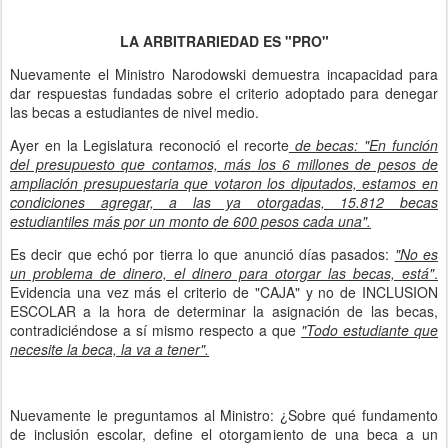
LA ARBITRARIEDAD ES
"PRO"
Nuevamente el Ministro Narodowski demuestra incapacidad para
dar respuestas fundadas sobre el criterio adoptado para denegar
las becas a estudiantes de nivel medio.
Ayer en la Legislatura reconoció el recorte
de becas: "En función
del presupuesto que contamos, más los 6 millones de pesos de
ampliación presupuestaria que votaron los diputados, estamos en
condiciones agregar, a las ya otorgadas, 15.812 becas
estudiantiles más por un monto de 600 pesos cada una".
Es decir que echó por tierra lo que anunció días pasados:
"No es
un problema de dinero, el dinero para otorgar las becas, está"
.
Evidencia una vez más el criterio de "CAJA" y no de INCLUSION
ESCOLAR a la hora de determinar la asignación de las becas,
contradiciéndose a sí mismo respecto a que
"Todo estudiante que
necesite la beca, la va a tener".
Nuevamente le preguntamos al Ministro: ¿Sobre qué fundamento
de inclusión escolar, define el otorgamiento de una beca a un