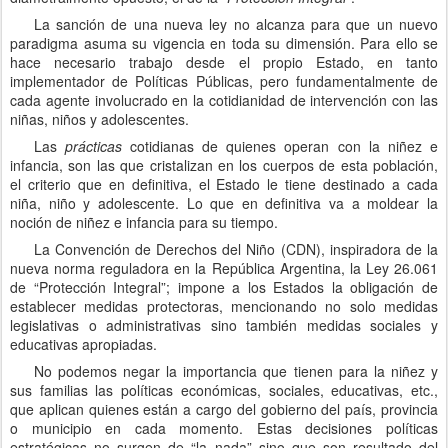
La sanción de una nueva ley no alcanza para que un nuevo
paradigma asuma su vigencia en toda su dimensión. Para ello se
hace necesario trabajo desde el propio Estado, en tanto
implementador de Políticas Públicas, pero fundamentalmente de
cada agente involucrado en la cotidianidad de intervención con las
niñas, niños y adolescentes.
Las
prácticas
cotidianas de quienes operan con la niñez e
infancia, son las que cristalizan en los cuerpos de esta población,
el criterio que en definitiva, el Estado le tiene destinado a cada
niña, niño y adolescente. Lo que en definitiva va a moldear la
noción de niñez e infancia para su tiempo.
La Convención de Derechos del Niño (CDN), inspiradora de la
nueva norma reguladora en la República Argentina, la Ley 26.061
de “Protección Integral”; impone a los Estados la obligación de
establecer medidas protectoras, mencionando no solo medidas
legislativas o administrativas sino también medidas sociales y
educativas apropiadas.
No podemos negar la importancia que tienen para la niñez y
sus familias las políticas económicas, sociales, educativas, etc.,
que aplican quienes están a cargo del gobierno del país, provincia
o municipio en cada momento. Estas decisiones políticas
estratégicas no surgen de “la nada” sino que son resultado del