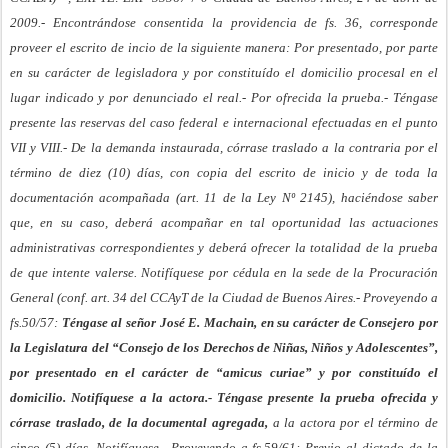
2009.- Encontrándose consentida la providencia de fs. 36, corresponde
proveer el escrito de incio de la siguiente manera: Por presentado, por parte
en su carácter de legisladora y por constituído el domicilio procesal en el
lugar indicado y por denunciado el real.- Por ofrecida la prueba.- Téngase
presente las reservas del caso federal e internacional efectuadas en el punto
VII y VIII.- De la demanda instaurada, córrase traslado a la contraria por el
término de diez (10) días, con copia del escrito de inicio y de toda la
documentación acompañada (art. 11 de la Ley Nº 2145), haciéndose saber
que, en su caso, deberá acompañar en tal oportunidad las actuaciones
administrativas correspondientes y deberá ofrecer la totalidad de la prueba
de que intente valerse. Notifíquese por cédula en la sede de la Procuración
General (conf. art. 34 del CCAyT de la Ciudad de Buenos Aires.- Proveyendo a
fs.50/57:
T
éngase al señor José E. Machain, en su carácter de Consejero por
la Legislatura del “Consejo de los Derechos de Niñas, Niños y Adolescentes”,
por presentado en el carácter de “amicus curiae” y por constituído el
domicilio. Notifíquese a la actora.- Téngase presente la prueba ofrecida y
córrase traslado, de la documental agregada,
a la actora por el término de
cinco (5) días. Notifíquese.- Proveyendo a fs.59/61: Previo al dictado de la