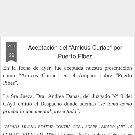
Aceptación del “Amicus Curiae” por
APR
29
Puerto Pibes
En la fecha de ayer, fue aceptada nuestra presentación
como
“Amicus Curiae” en el Amparo sobre "Puerto
Pibes".
La Sra Jueza, Dra. Andrea Danas, del Juzgado N° 9 del
CAyT emitió el Despacho donde además
"se toma como
prueba la documental presentada"
:
“PARADA LILIANA BEATRIZ CONTRA GCBA SOBRE AMPARO (ART. 14
CCABA)” , EXPTE: EXP 33567 / 0 Ciudad de Buenos Aires, 24 de abril de