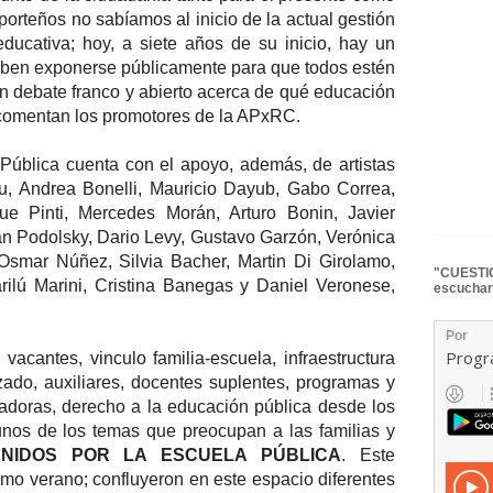
 porteños no sabíamos al inicio de la actual gestión
ducativa; hoy, a siete años de su inicio, hay un
eben exponerse públicamente para que todos estén
n debate franco y abierto acerca de qué educación
comentan los promotores de la APxRC.
 Pública cuenta con el apoyo, además, de artistas
u, Andrea Bonelli, Mauricio Dayub, Gabo Correa,
ue Pinti, Mercedes Morán, Arturo Bonin, Javier
n Podolsky, Dario Levy, Gustavo Garzón, Verónica
 Osmar Núñez, Silvia Bacher, Martin Di Girolamo,
"CUESTIO
ilú Marini, Cristina Banegas y Daniel Veronese,
escuchar
 vacantes, vinculo familia-escuela, infraestructura
zado, auxiliares, docentes suplentes, programas y
adoras, derecho a la educación pública desde los
unos de los temas que preocupan a las familias y
NIDOS POR LA ESCUELA PÚBLICA
. Este
ltimo verano; confluyeron en este espacio diferentes