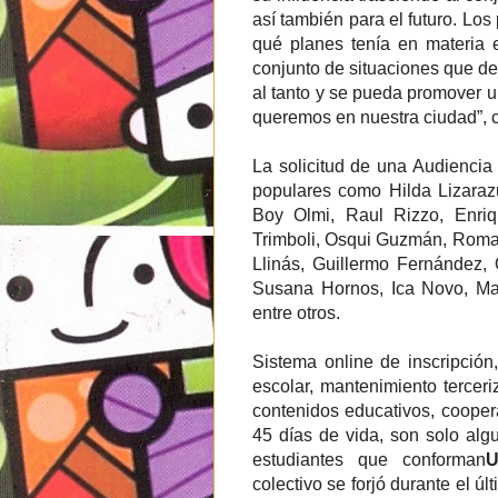
así también para el futuro. Los
qué planes tenía en materia e
conjunto de situaciones que d
al tanto y se pueda promover u
queremos en nuestra ciudad”, 
La solicitud de una Audiencia
populares como Hilda Lizaraz
Boy Olmi, Raul Rizzo, Enriq
Trimboli, Osqui Guzmán, Roma
Llinás, Guillermo Fernández,
Susana Hornos, Ica Novo, Mar
entre otros.
Sistema online de inscripción,
escolar, mantenimiento terceri
contenidos educativos, cooper
45 días de vida, son solo alg
estudiantes que conforman
U
colectivo se forjó durante el ú