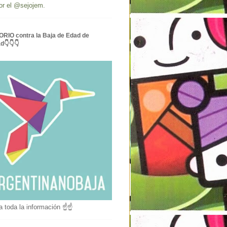
or el @sejojem.
RIO contra la Baja de Edad de
ad👇👇👇
a toda la información ☝☝