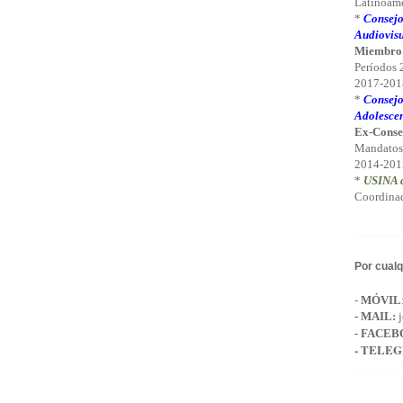
Latinoamé
*
Consejo
Audiovisu
Miembro
Períodos
2017-2018
*
Consejo
Adolescen
Ex-Conse
Mandatos
2014-201
*
USINA d
Coordinad
Por cualq
-
MÓVIL
-
MAIL
:
j
- FACEB
- TELE