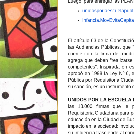
Luego, para entregar las PLAN
unidosporlaescuelapub
Infancia.MovEvitaCapit
El artículo 63 de la Constituc
las Audiencias Públicas, que “
cuente con la firma del medi
agrega que deben “realizarse 
competentes”. Inspirada en es
aprobó en 1998 la Ley Nº 6, 
Pública por Requisitoria Ciu
su sanción, es un instrumento 
UNIDOS POR LA ESCUELA 
las 13.000 firmas que le 
Requisitoria Ciudadana para po
educación en la Ciudad de Buen
impacto en la sociedad; involu
su influencia trasciende al co