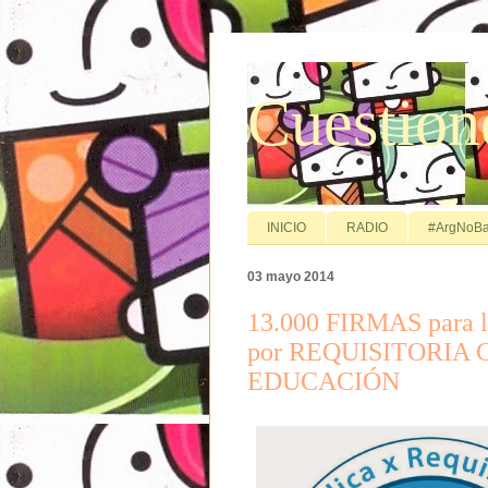
Cuestion
INICIO
RADIO
#ArgNoBa
03 mayo 2014
13.000 FIRMAS para
por REQUISITORIA C
EDUCACIÓN