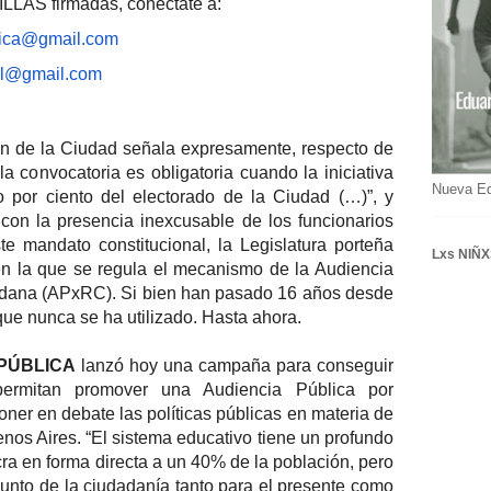
ILLAS firmadas, conectate a:
lica@gmail.com
al@
gmail.com
ión de la Ciudad señala expresamente, respecto de
la convocatoria es obligatoria cuando la iniciativa
Nueva E
o por ciento del electorado de la Ciudad (…)”, y
con la presencia inexcusable de los funcionarios
te mandato constitucional, la Legislatura porteña
Lxs NIÑX
en la que se regula el mecanismo de la Audiencia
dadana (APxRC). Si bien han pasado 16 años desde
que nunca se ha utilizado. Hasta ahora.
PÚBLICA
lanzó hoy una campaña para conseguir
permitan promover una Audiencia Pública por
ner en debate las políticas públicas en materia de
os Aires. “El sistema educativo tiene un profundo
cra en forma directa a un 40% de la población, pero
njunto de la ciudadanía tanto para el presente como