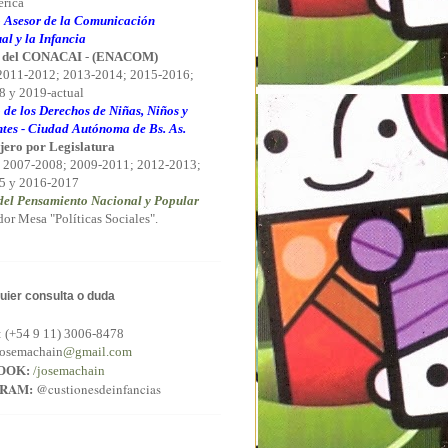
rica
 Asesor de la Comunicación
al y la Infancia
 del CONACAI
-
(ENACOM)
 2011-2012; 2013-2014; 2015-2016;
 y 2019-actual
 de los Derechos de Niñas, Niños y
tes - Ciudad Autónoma de Bs. As.
jero por Legislatura
 2007-2008; 2009-2011; 2012-2013;
5 y 2016-2017
el Pensamiento Nacional y Popular
or Mesa "Políticas Sociales".
uier consulta o duda
:
(+54 9 11) 3006-8478
osemachain
@gmail.com
OOK:
/josemachain
GRAM:
@custionesdeinfancias