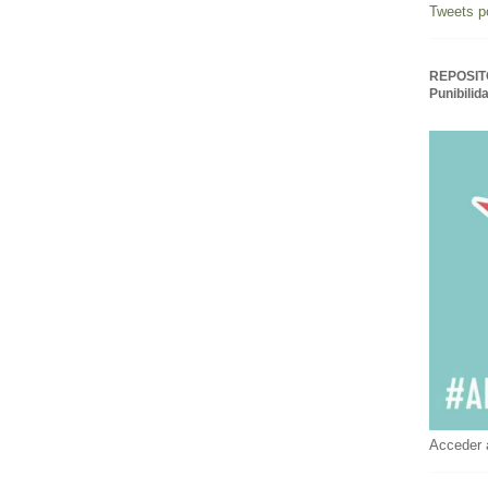
Tweets p
REPOSITO
Punibilid
Acceder 