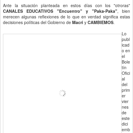
Ante la situación planteada en estos días con los "otroras"
CANALES EDUCATIVOS "Encuentro" y "Paka-Paka"
, bien
merecen algunas reflexiones de lo que en verdad significa estas
decisiones políticas del Gobierno de
Macri
y
CAMBIEMOS
.
Lo
publ
icad
o en
el
Bole
tín
Ofici
al
del
prim
er
vier
nes
de
este
dici
emb