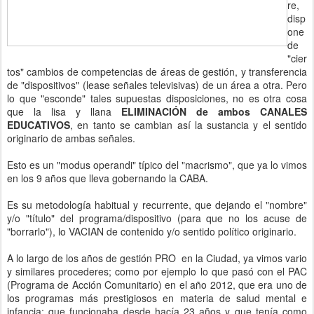
re,
disp
one
de
"cier
tos" cambios de competencias de áreas de gestión, y transferencia
de "dispositivos" (lease señales televisivas) de un área a otra. Pero
lo que "esconde" tales supuestas disposiciones, no es otra cosa
que la lisa y llana
ELIMINACIÓN de ambos CANALES
EDUCATIVOS
, en tanto se cambian así la sustancia y el sentido
originario de ambas señales.
Esto es un "modus operandi" típico del "macrismo", que ya lo vimos
en los 9 años que lleva gobernando la CABA.
Es su metodología habitual y recurrente, que dejando el "nombre"
y/o "título" del programa/dispositivo (para que no los acuse de
"borrarlo"), lo VACIAN de contenido y/o sentido político originario.
A lo largo de los años de gestión PRO en la Ciudad, ya vimos vario
y similares procederes; como por ejemplo lo que pasó con el PAC
(Programa de Acción Comunitario) en el año 2012, que era uno de
los programas más prestigiosos en materia de salud mental e
infancia; que funcionaba desde hacía 23 años y que tenía como