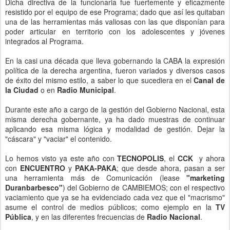
Dicha directiva de la funcionaria fue fuertemente y eficazmente
resistido por el equipo de ese Programa; dado que así les quitaban
una de las herramientas más valiosas con las que disponían para
poder articular en territorio con los adolescentes y jóvenes
integrados al Programa.
En la casi una década que lleva gobernando la CABA la expresión
política de la derecha argentina, fueron variados y diversos casos
de éxito del mismo estilo, a saber lo que sucediera en el
Canal de
la Ciudad
o en
Radio Municipal
.
Durante este año a cargo de la gestión del Gobierno Nacional, esta
misma derecha gobernante, ya ha dado muestras de continuar
aplicando esa misma lógica y modalidad de gestión. Dejar la
"cáscara" y "vaciar" el contenido.
Lo hemos visto ya este año con
TECNOPOLIS
, el
CCK
y ahora
con
ENCUENTRO
y
PAKA-PAKA
; que desde ahora, pasan a ser
una herramienta más de Comunicación (lease
"marketing
Duranbarbesco"
) del Gobierno de CAMBIEMOS; con el respectivo
vaciamiento que ya se ha evidenciado cada vez que el "macrismo"
asume el control de medios públicos; como ejemplo en la
TV
Pública
, y en las diferentes frecuencias de
Radio Nacional
.