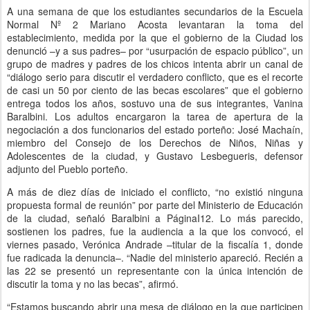
A una semana de que los estudiantes secundarios de la Escuela
Normal Nº 2 Mariano Acosta levantaran la toma del
establecimiento, medida por la que el gobierno de la Ciudad los
denunció –y a sus padres– por “usurpación de espacio público”, un
grupo de madres y padres de los chicos intenta abrir un canal de
“diálogo serio para discutir el verdadero conflicto, que es el recorte
de casi un 50 por ciento de las becas escolares” que el gobierno
entrega todos los años, sostuvo una de sus integrantes, Vanina
Baralbini. Los adultos encargaron la tarea de apertura de la
negociación a dos funcionarios del estado porteño: José Machaín,
miembro del Consejo de los Derechos de Niños, Niñas y
Adolescentes de la ciudad, y Gustavo Lesbegueris, defensor
adjunto del Pueblo porteño.
A más de diez días de iniciado el conflicto, “no existió ninguna
propuesta formal de reunión” por parte del Ministerio de Educación
de la ciudad, señaló Baralbini a PáginaI12. Lo más parecido,
sostienen los padres, fue la audiencia a la que los convocó, el
viernes pasado, Verónica Andrade –titular de la fiscalía 1, donde
fue radicada la denuncia–. “Nadie del ministerio apareció. Recién a
las 22 se presentó un representante con la única intención de
discutir la toma y no las becas”, afirmó.
“Estamos buscando abrir una mesa de diálogo en la que participen