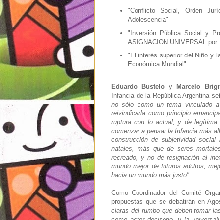
"Conflicto Social, Orden Ju
Adolescencia"
"Inversión Pública Social y P
ASIGNACION UNIVERSAL por HIJ
"El interés superior del Niño y 
Económica Mundial"
Eduardo Bustelo
y
Marcelo Brig
Infancia de la República Argentina se
no sólo como un tema vinculado a 
reivindicarla como principio emancip
ruptura con lo actual, y de legítim
comenzar a pensar la Infancia más al
construcción de subjetividad socia
natales, más que de seres mortales
recreado, y no de resignación al ine
mundo mejor de futuros adultos, mej
hacia un mundo más justo"
.
Como Coordinador del Comité Organ
propuestas que se debatirán en Ag
claras del rumbo que deben tomar las 
como actor decisorio, y la universal