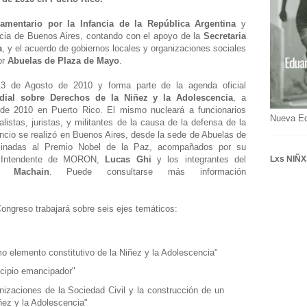
amentario por la Infancia de la República Argentina
y
ncia de Buenos Aires, contando con el apoyo de la
Secretaria
a
, y el acuerdo de gobiernos locales y organizaciones sociales
or
Abuelas de Plaza de Mayo
.
3 de Agosto de 2010 y forma parte de la agenda oficial
ial sobre Derechos de la Niñez y la Adolescencia
, a
 de 2010 en Puerto Rico. El mismo nucleará a funcionarios
Nueva E
alistas, juristas, y militantes de la causa de la defensa de la
nuncio se realizó en Buenos Aires, desde la sede de Abuelas de
inadas al Premio Nobel de la Paz, acompañados por su
l Intendente de MORON,
Lucas Ghi
y los integrantes del
Lxs NIÑX
y
Machain
. Puede consultarse más información
Congreso trabajará sobre seis ejes temáticos:
o elemento constitutivo de la Niñez y la Adolescencia"
ncipio emancipador"
nizaciones de la Sociedad Civil y la construcción de un
iñez y la Adolescencia"