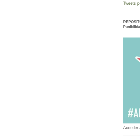
Tweets p
REPOSITO
Punibilid
Acceder 