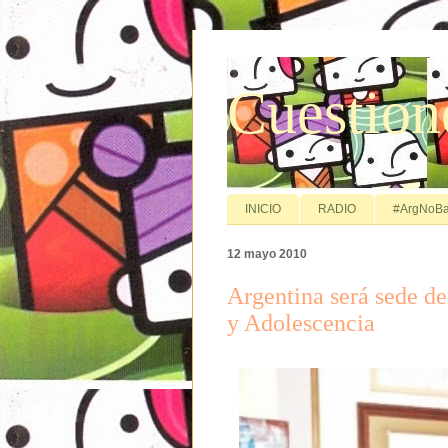
Cuestion
INICIO
RADIO
#ArgNoBa
12 mayo 2010
Argentina será sede d
y Adolescencia