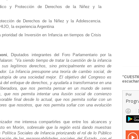
rídico y Protección de Derechos de la Niñez y la
rotección de Derechos de la Niñez y la Adolescencia.
O, la experiencia Argentina
la prioridad de Inversión en Infancia en tiempos de Crisis
noni
, Diputados integrantes del Foro Parlamentario por la
ñalaron:
"Va siendo tiempo de tratar la cuestión de la infancia
sus legítimos derechos, sino principalmente en animo de
ador. La Infancia presupone una teoría de cambio social, de
a utopía de una sociedad mejor. El objetivo del Congreso es
"CUESTIO
escuchar
lá del enfoque de derechos, y ayudarla a transformarse en una
l liberadora, que nos permita pensar en un mundo de seres
, que nos permita intentar una ilusión social de comienzo
xorable final desde lo actual, que nos permita soñar con un
ores que nosotros, que nos permita soñar con una evolución
izador me interesa compartirles que entre los alcances y
osto en Morón,
sobresale que la región está dando muestras
Política Sociales de Infancia priorizando el rol de lo Público
ización de las responsabilidades sociales del Estado, con el