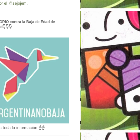
or el @sejojem.
RIO contra la Baja de Edad de
ad👇👇👇
a toda la información ☝☝