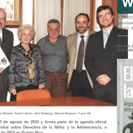
SUMATE a
activida
NIÑAS,
Bustelo, 
2023 Ed
se Machain, Estela Carlotto, Abel Madariaga, Marcelo Brignoni y Lucas Ghi
13 de agosto de 2010 y forma parte de la agenda oficial
ndial sobre Derechos de la Niñez y la Adolescencia, a
 de 2010 en Puerto Rico.