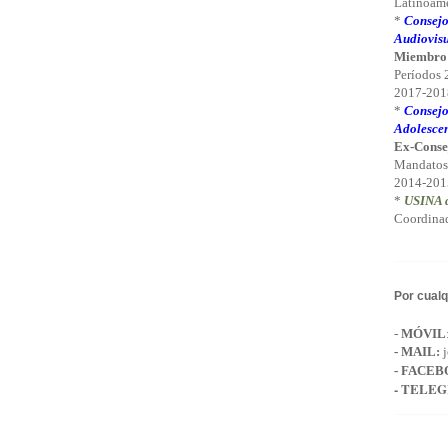
Latinoamé
*
Consejo
Audiovisu
Miembro
Períodos
2017-2018
*
Consejo
Adolescen
Ex-Conse
Mandatos
2014-201
*
USINA d
Coordinad
Por cualq
-
MÓVIL
-
MAIL
:
j
- FACEB
- TELE