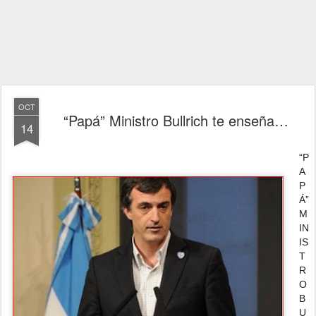
OCT
“Papá” Ministro Bullrich te enseña…
14
“P
A
P
Á” 
M
IN
IS
T
R
O 
B
U