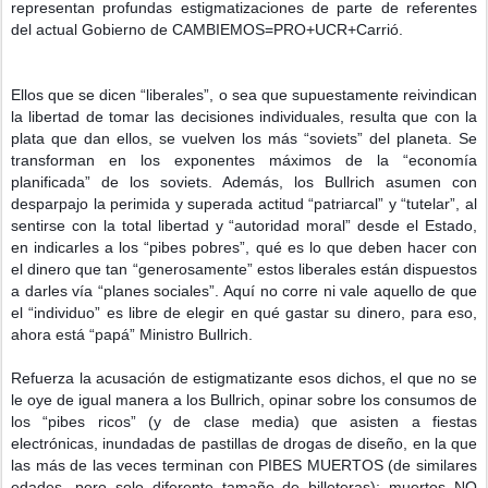
representan profundas estigmatizaciones de parte de referentes 
del actual Gobierno de CAMBIEMOS=PRO+UCR+Carrió.
Ellos que se dicen “liberales”, o sea que supuestamente reivindican
la libertad de tomar las decisiones individuales, resulta que con la
plata que dan ellos, se vuelven los más “soviets” del planeta. Se
transforman en los exponentes máximos de la “economía
planificada” de los soviets. Además, los Bullrich asumen con
desparpajo la perimida y superada actitud “patriarcal” y “tutelar”, al
sentirse con la total libertad y “autoridad moral” desde el Estado,
en indicarles a los “pibes pobres”, qué es lo que deben hacer con
el dinero que tan “generosamente” estos liberales están dispuestos
a darles vía “planes sociales”. Aquí no corre ni vale aquello de que
el “individuo” es libre de elegir en qué gastar su dinero, para eso,
ahora está “papá” Ministro Bullrich.
Refuerza la acusación de estigmatizante esos dichos, el que no se 
le oye de igual manera a los Bullrich, opinar sobre los consumos de 
los “pibes ricos” (y de clase media) que asisten a fiestas 
electrónicas, inundadas de pastillas de drogas de diseño, en la que 
las más de las veces terminan con PIBES MUERTOS (de similares 
edades, pero solo diferente tamaño de billeteras); muertos NO 