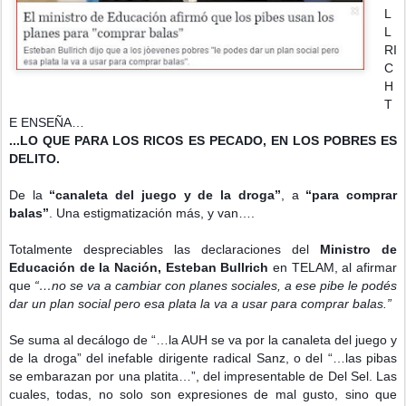
L
L
RI
C
H 
T
E ENSEÑA…
...LO QUE PARA LOS RICOS ES PECADO, EN LOS POBRES ES 
DELITO.
De la 
“canaleta del juego y de la droga”
, a 
“para comprar 
balas”
. Una estigmatización más, y van….
Totalmente despreciables las declaraciones del 
Ministro de 
Educación de la Nación, Esteban Bullrich
 en TELAM, al afirmar 
que 
“…no se va a cambiar con planes sociales, a ese pibe le podés 
dar un plan social pero esa plata la va a usar para comprar balas.”
Se suma al decálogo de “…la AUH se va por la canaleta del juego y 
de la droga” del inefable dirigente radical Sanz, o del “…las pibas 
se embarazan por una platita…”, del impresentable de Del Sel. Las 
cuales, todas, no solo son expresiones de mal gusto, sino que 