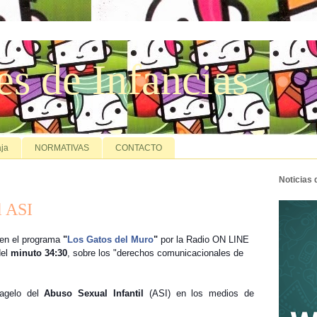
es de Infancias
ja
NORMATIVAS
CONTACTO
Noticias
l ASI
 en el programa
"
Los Gatos del Muro
"
por la Radio ON LINE
del
minuto 34:30
, sobre los "derechos comunicacionales de
lagelo del
Abuso Sexual Infantil
(ASI)
en los medios de