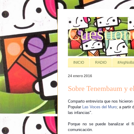
Cuestion
INICIO
RADIO
#ArgNoBa
24 enero 2016
Sobre Tenembaum y e
Comparto entrevista que nos hicieron
Popular
Las Voces del Muro
; a partir 
las infancias".
Porque no se puede banalizar el f
comunicación.