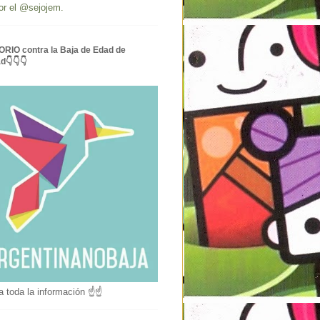
or el @sejojem.
RIO contra la Baja de Edad de
ad👇👇👇
a toda la información ☝☝