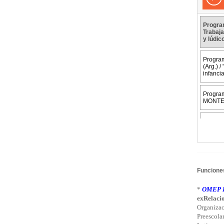
Funciones
*
OMEP L
exRelacio
Organizac
Preescola