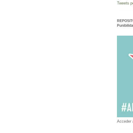
Tweets p
REPOSITO
Punibilid
Acceder 