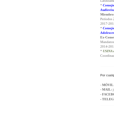
Latinoamé
*
Consejo
Audiovisu
Miembro
Períodos
2017-2018
*
Consejo
Adolescen
Ex-Conse
Mandatos
2014-201
*
USINA d
Coordinad
Por cualq
-
MÓVIL
-
MAIL
:
j
- FACEB
- TELE