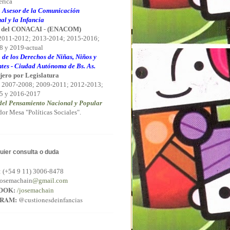
rica
 Asesor de la Comunicación
al y la Infancia
 del CONACAI
-
(ENACOM)
 2011-2012; 2013-2014; 2015-2016;
 y 2019-actual
 de los Derechos de Niñas, Niños y
tes - Ciudad Autónoma de Bs. As.
jero por Legislatura
 2007-2008; 2009-2011; 2012-2013;
5 y 2016-2017
el Pensamiento Nacional y Popular
or Mesa "Políticas Sociales".
uier consulta o duda
:
(+54 9 11) 3006-8478
osemachain
@gmail.com
OOK:
/josemachain
GRAM:
@custionesdeinfancias