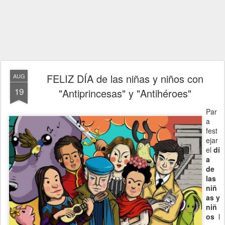
FELIZ DÍA de las niñas y niños con
AUG
19
"Antiprincesas" y "Antihéroes"
Par
a
fest
ejar
el
dí
a
de
las
niñ
as y
niñ
os
l